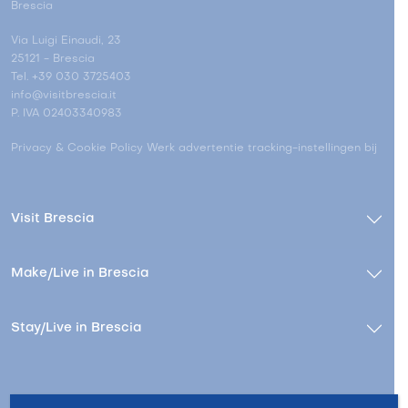
Brescia
Via Luigi Einaudi, 23
25121 - Brescia
Tel. +39 030 3725403
info@visitbrescia.it
P. IVA 02403340983
Privacy & Cookie Policy
Werk advertentie tracking-instellingen bij
Visit Brescia
Make/Live in Brescia
Stay/Live in Brescia