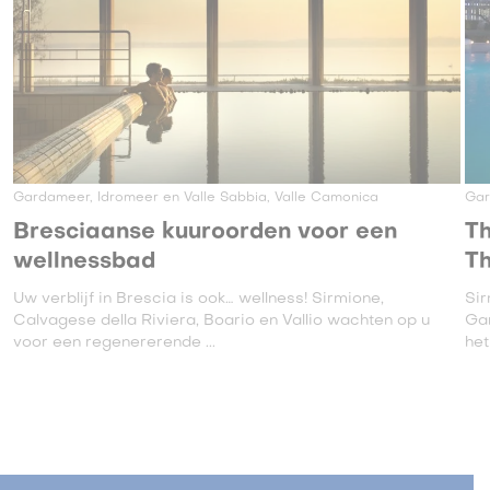
Gardameer, Idromeer en Valle Sabbia, Valle Camonica
Ga
Bresciaanse kuuroorden voor een
T
wellnessbad
T
Uw verblijf in Brescia is ook… wellness! Sirmione,
Sir
Calvagese della Riviera, Boario en Vallio wachten op u
Ga
voor een regenererende ...
het