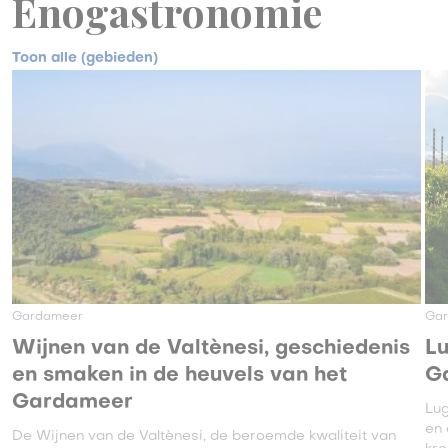
Enogastronomie
Toon alle (gebieden)
Gardameer
Ga
Wijnen van de Valtènesi, geschiedenis
Lu
en smaken in de heuvels van het
G
Gardameer
Lug
en 
De Wijnen van de Valtènesi, de beroemde kwaliteit van