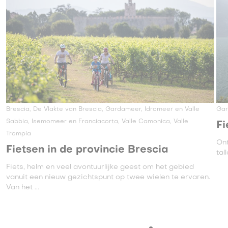
Brescia, De Vlakte van Brescia, Gardameer, Idromeer en Valle
Ga
Sabbia, Isemomeer en Franciacorta, Valle Camonica, Valle
Fi
Trompia
Ont
Fietsen in de provincie Brescia
tal
Fiets, helm en veel avontuurlijke geest om het gebied
vanuit een nieuw gezichtspunt op twee wielen te ervaren.
Van het ...