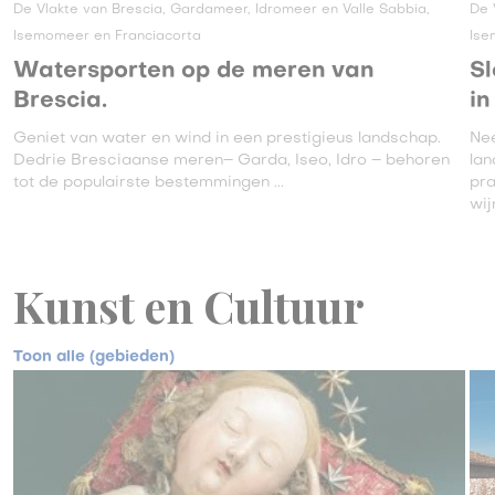
De Vlakte van Brescia, Gardameer, Idromeer en Valle Sabbia,
De 
Isemomeer en Franciacorta
Ise
Watersporten op de meren van
Sl
Brescia.
in
Geniet van water en wind in een prestigieus landschap.
Ne
Dedrie Bresciaanse meren– Garda, Iseo, Idro – behoren
lan
tot de populairste bestemmingen ...
pra
wij
Kunst en Cultuur
Toon alle (gebieden)