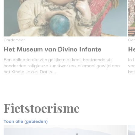
Gardameer
Ga
Het Museum van Divino Infante
He
Een collectie die zijn gelijke niet kent, bestaande uit
In 
honderden religieuze kunstwerken, allemaal gewijd aan
va
het Kindje Jezus. Dat is ...
bet
Fietstoerisme
Toon alle (gebieden)