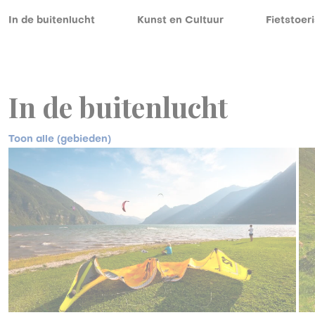
In de buitenlucht
Kunst en Cultuur
Fietstoer
In de buitenlucht
Toon alle (gebieden)