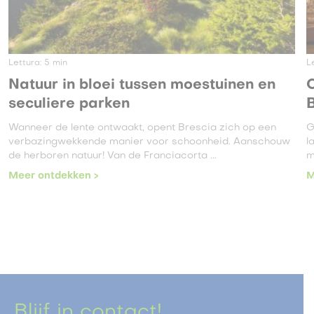
Lettura:
5
min
en
Culturele routes in de provincie
Brescia
en
Geroemd door het wereldwijde toerisme vanwege de
chouw
landschappelijke en monumentale schoonheid en de vel
mogelijkheden voor recreatie en ontspanning, wordt ...
Meer ontdekken >
Blijf in contact!