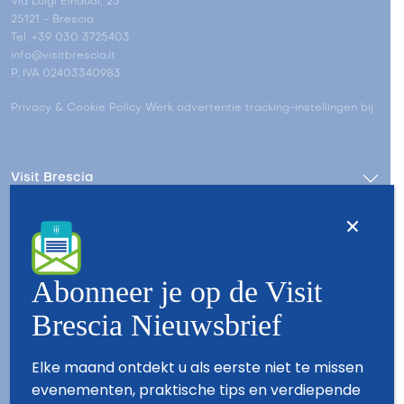
Via Luigi Einaudi, 23
25121 - Brescia
Tel. +39 030 3725403
info@visitbrescia.it
P. IVA 02403340983
Privacy & Cookie Policy
Werk advertentie tracking-instellingen bij
Visit Brescia
Make/Live in Brescia
Abonneer je op de Visit
Stay/Live in Brescia
Brescia Nieuwsbrief
Elke maand ontdekt u als eerste niet te missen
Contact
Wie zijn wij
evenementen, praktische tips en verdiepende
Copyright © 2026 - All Rights Reserved - Visit Brescia