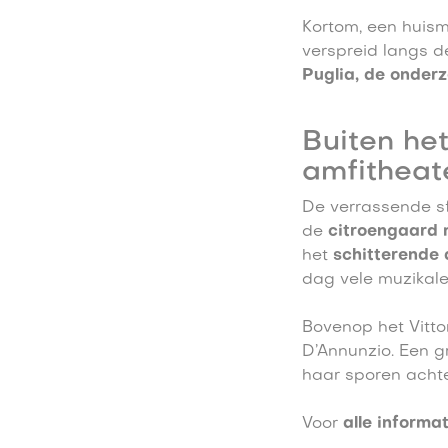
Kortom, een huism
verspreid langs d
Puglia, de onder
Buiten het
amfitheat
De verrassende sf
de
citroengaard 
het
schitterende 
dag vele muzikale
Bovenop het Vittor
D’Annunzio. Een g
haar sporen achte
Voor
alle informat