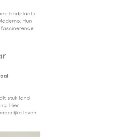
mde badplaats
Maderno. Hun
 fascinerende
ar
aal
dit stuk land
ng. Hier
onderlijke leven