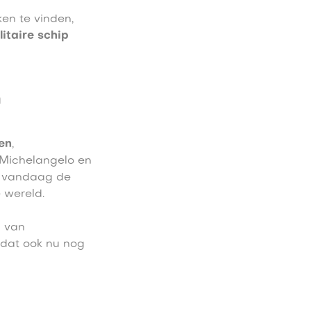
en te vinden,
litaire schip
n
en
,
Michelangelo en
k vandaag de
 wereld.
n van
 dat ook nu nog