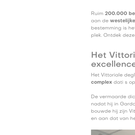
Ruim
200.000 be
aan de
westelijk
bestemming is h
plek. Ontdek deze 
Het Vittor
excellenc
Het Vittoriale degl
complex
dati s op
De vermaarde dicht
nadat hij in Gard
bouwde hij zijn Vit
en aan dat van het