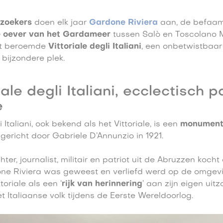
zoekers
doen elk jaar
Gardone Riviera
aan, de befaa
e oever van het Gardameer
tussen Salò en Toscolano 
et beroemde
Vittoriale degli Italiani
, een onbetwistbaar
bijzondere plek.
iale degli Italiani, ecclectisch p
e
i Italiani, ook bekend als het Vittoriale, is een
monument
gericht door Gabriele D’Annunzio in 1921.
er, journalist, militair en patriot uit de Abruzzen kocht 
one Riviera was geweest en verliefd werd op de omgevi
toriale als een ‘
rijk van herinnering
’ aan zijn eigen uitz
 Italiaanse volk tijdens de Eerste Wereldoorlog.