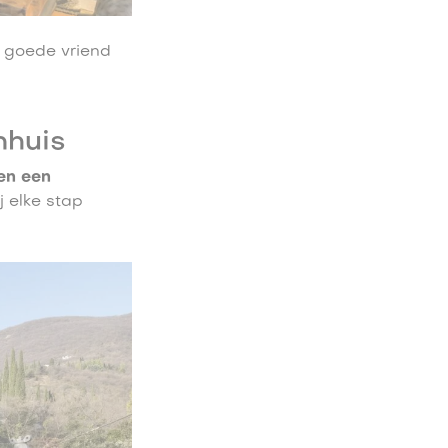
n goede vriend
mhuis
 en een
ij elke stap