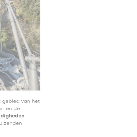
t gebied van het
ter en de
rdigheden
duizenden