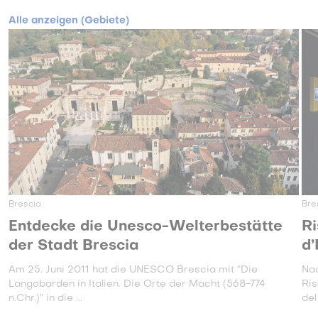
Alle anzeigen (Gebiete)
Brescia
Bre
Entdecke die Unesco-Welterbestätte
R
der Stadt Brescia
d’
Am 25. Juni 2011 hat die UNESCO Brescia mit “Die
Nac
Langobarden in Italien. Die Orte der Macht (568-774
Ri
n.Chr.)” in die ...
del