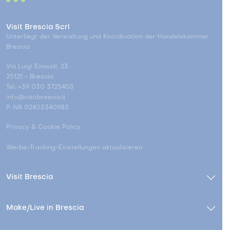
Visit Brescia Scrl
Unterliegt der Verwaltung und Koordination der Handelskammer
Brescia
Via Luigi Einaudi, 23
25121 - Brescia
Tel. +39 030 3725403
info@visitbrescia.it
P. IVA 02403340983
Privacy & Cookie Policy
Werbe-Tracking-Einstellungen aktualisieren
Visit Brescia
Make/Live in Brescia