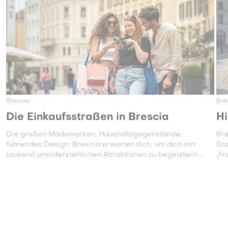
Brescia
Bre
Die Einkaufsstraßen in Brescia
Hi
Die großen Modemarken, Haushaltsgegenstände,
Bre
führendes Design: Brescia erwartet dich, um dich mit
Sta
tausend unwiderstehlichen Attraktionen zu begeistern. ...
„hi