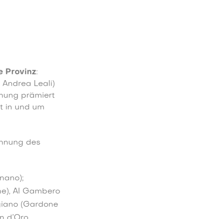
e Provinz
:
Andrea Leali)
nung prämiert
t in und um
chnung des
gnano);
ne), Al Gambero
giano (Gardone
n d’Oro