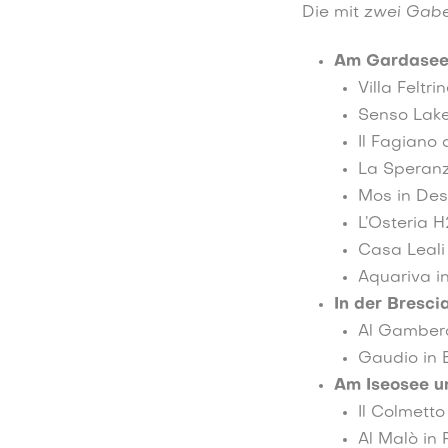
Die mit
zwei Gabe
Am Gardasee
Villa Feltri
Senso Lake
Il Fagiano 
La Speranzi
Mos in De
L’Osteria 
Casa Leali
Aquariva i
In der Bresci
Al Gambero
Gaudio in 
Am Iseosee un
Il Colmett
Al Malò in