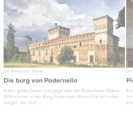
Die Brescianer Ebene
Die
Die burg von Padernello
Pi
Kultur, gutes Essen und Legenden der Brescianer Ebene:
Ein
Willkommen in der Burg Padernello Atmen Sie mit vollen
Jah
Lungen den Duft ...
Ein