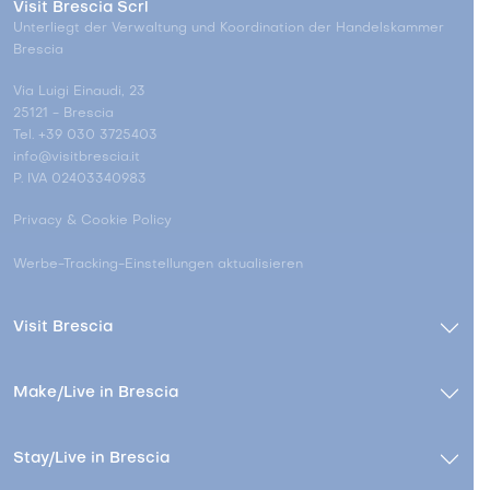
Visit Brescia Scrl
Unterliegt der Verwaltung und Koordination der Handelskammer
Brescia
Via Luigi Einaudi, 23
25121 - Brescia
Tel. +39 030 3725403
info@visitbrescia.it
P. IVA 02403340983
Privacy & Cookie Policy
Werbe-Tracking-Einstellungen aktualisieren
Visit Brescia
Make/Live in Brescia
Stay/Live in Brescia