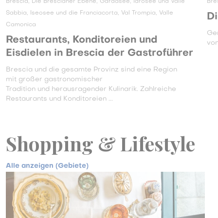
Brescia, Die Brescianer Ebene, Gardasee, Idrosee und Valle
Bre
Sabbia, Iseosee und die Franciacorta, Val Trompia, Valle
Di
Camonica
Gen
Restaurants, Konditoreien und
von
Eisdielen in Brescia der Gastroführer
Brescia und die gesamte Provinz sind eine Region
mit großer gastronomischer
Tradition und herausragender Kulinarik. Zahlreiche
Restaurants und Konditoreien ...
Shopping & Lifestyle
Alle anzeigen (Gebiete)