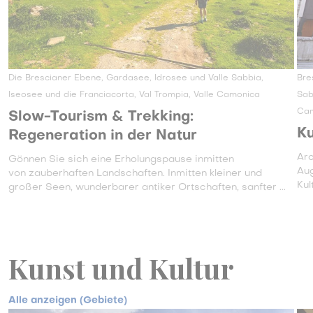
Die Brescianer Ebene, Gardasee, Idrosee und Valle Sabbia,
Bre
Iseosee und die Franciacorta, Val Trompia, Valle Camonica
Sab
Ca
Slow-Tourism & Trekking:
Ku
Regeneration in der Natur
Arc
Gönnen Sie sich eine Erholungspause inmitten
Aug
von zauberhaften Landschaften. Inmitten kleiner und
Kul
großer Seen, wunderbarer antiker Ortschaften, sanfter ...
Kunst und Kultur
Alle anzeigen (Gebiete)