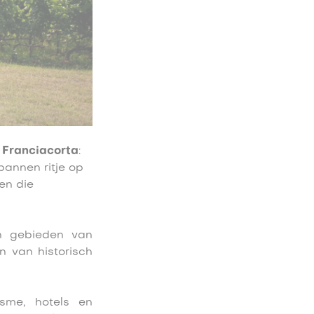
 Franciacorta
:
pannen ritje op
en die
en gebieden van
n van historisch
isme, hotels en