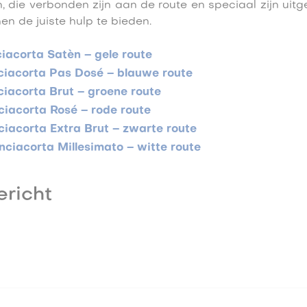
, die verbonden zijn aan de route en speciaal zijn uitg
en de juiste hulp te bieden.
ciacorta Satèn – gele route
ciacorta Pas Dosé – blauwe route
ciacorta Brut – groene route
ciacorta Rosé – rode route
ciacorta Extra Brut – zwarte route
nciacorta Millesimato – witte route
ericht