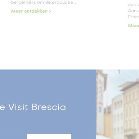
beroemd is om de productie ...
een 
Aans
Meer ontdekken >
Franc
Meer
 Visit Brescia