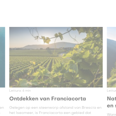
Lettura:
6
min
Lettu
Ontdekken van Franciacorta
Nat
en 
en
Gelegen op een steenworp afstand van Brescia en
n
het Iseomeer, is Franciacorta een gebied dat
Wann