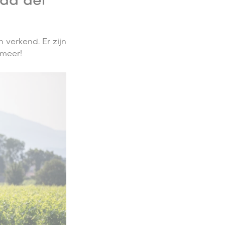
ada del
 verkend. Er zijn
omeer!