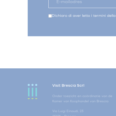
DIchiaro di aver letto i termini dell
Visit Brescia Scrl
Onder toezicht en coördinatie van de
Kamer van Koophandel van Brescia
Via Luigi Einaudi, 23