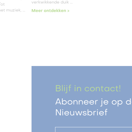
verkwikkende duik ...
Tot
 muziek, ...
Meer ontdekken >
Blijf in contact!
Abonneer je op de
Nieuwsbrief