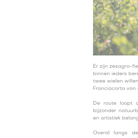
Er zijn zes
agro-fie
binnen ieders ber
twee wielen wille
Franciacorta van d
De route loopt 
bijzonder natuur
en artistiek belang
Overal langs de