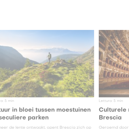
ra:
5
min
Lettura:
5
min
uur in bloei tussen moestuinen
Culturele 
seculiere parken
Brescia
eer de lente ontwaakt, opent Brescia zich op
Geroemd door 