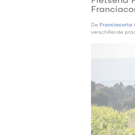
Fietsend 
Franciacor
De
Franciacorta
verschillende pra