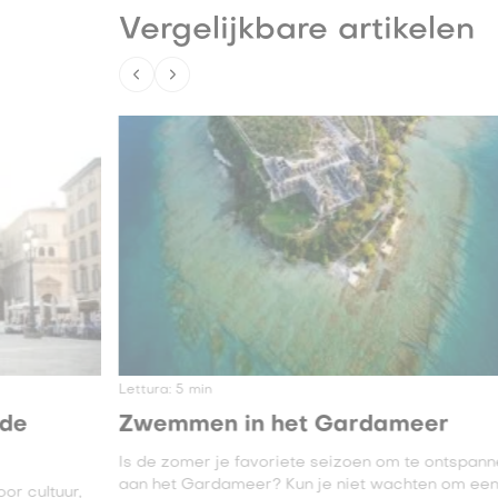
Vergelijkbare artikelen
Lettura:
5
min
 de
Zwemmen in het Gardameer
Is de zomer je favoriete seizoen om te ontspann
aan het Gardameer? Kun je niet wachten om ee
or cultuur,