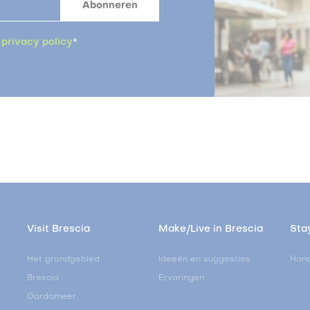
a
privacy policy
*
Visit Brescia
Make/Live in Brescia
Stay
Het grondgebied
Ideeën en suggesties
Hand
Brescia
Ervaringen
Gardameer