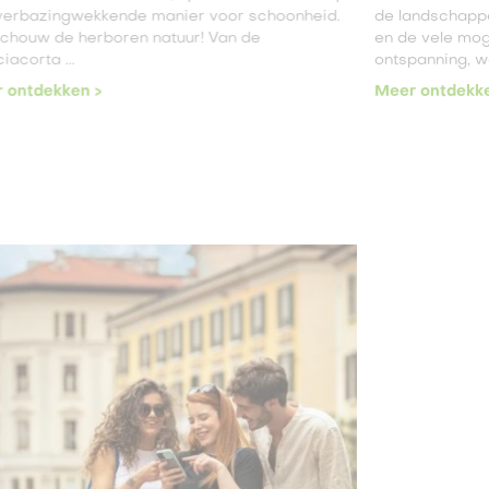
verbazingwekkende manier voor schoonheid.
de landschapp
chouw de herboren natuur! Van de
en de vele mog
iacorta ...
ontspanning, wo
 ontdekken >
Meer ontdekke