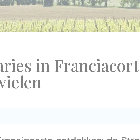
aries in Franciacor
wielen