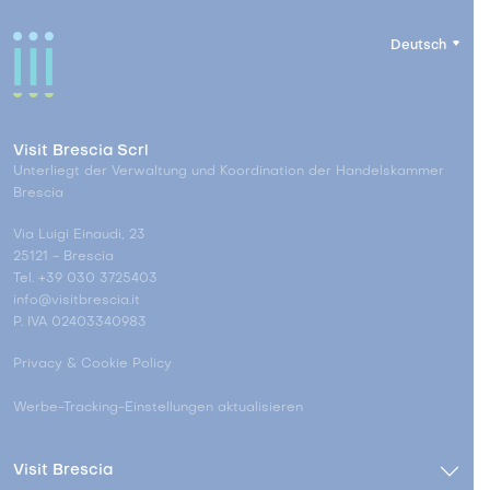
Deutsch
Visit Brescia Scrl
Unterliegt der Verwaltung und Koordination der Handelskammer
Brescia
Via Luigi Einaudi, 23
25121 - Brescia
Tel. +39 030 3725403
info@visitbrescia.it
P. IVA 02403340983
Privacy & Cookie Policy
Werbe-Tracking-Einstellungen aktualisieren
Visit Brescia