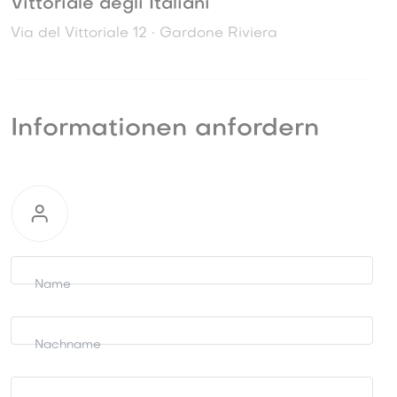
Vittoriale degli Italiani
Via del Vittoriale 12 • Gardone Riviera
Informationen anfordern
Informationen
anfordern
Name
Nachname