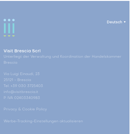
Deutsch
Visit Brescia Scrl
Unterliegt der Verwaltung und Koordination der Handelskammer
Brescia
Via Luigi Einaudi, 23
25121 - Brescia
Tel. +39 030 3725403
info@visitbrescia.it
P. IVA 02403340983
Privacy & Cookie Policy
Werbe-Tracking-Einstellungen aktualisieren