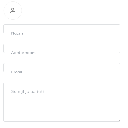
Informatie
aanvragen
Naam
Achternaam
Email
Schrijf je bericht