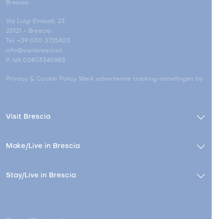
Brescia
Via Luigi Einaudi, 23
25121 - Brescia
Tel. +39 030 3725403
info@visitbrescia.it
P. IVA 02403340983
Privacy & Cookie Policy
Werk advertentie tracking-instellingen bij
Visit Brescia
Make/Live in Brescia
Stay/Live in Brescia