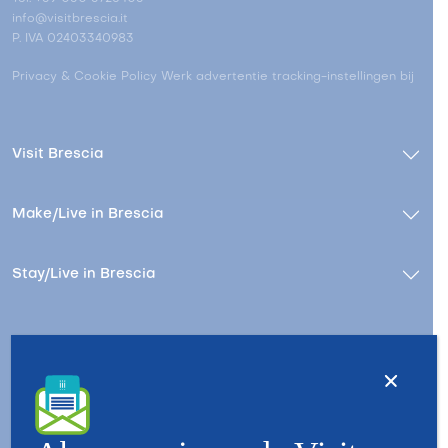
info@visitbrescia.it
P. IVA 02403340983
Privacy & Cookie Policy
Werk advertentie tracking-instellingen bij
Visit Brescia
Make/Live in Brescia
Stay/Live in Brescia
Contact
Wie zijn wij
Copyright © 2026 - All Rights Reserved - Visit Brescia