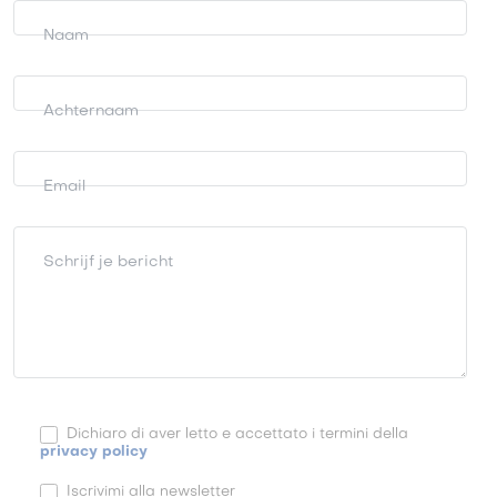
aanvragen
Naam
Achternaam
Email
Schrijf je bericht
Dichiaro di aver letto e accettato i termini della
privacy policy
Iscrivimi alla newsletter