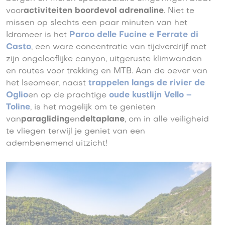
voor
activiteiten boordevol adrenaline
. Niet te
missen op slechts een paar minuten van het
Idromeer is het
Parco delle Fucine e Ferrate di
Casto
, een ware concentratie van tijdverdrijf met
zijn ongelooflijke canyon, uitgeruste klimwanden
en routes voor trekking en MTB. Aan de oever van
het Iseomeer, naast
trappelen langs de rivier de
Oglio
en op de prachtige
oude kustlijn Vello –
Toline
, is het mogelijk om te genieten
van
paragliding
en
deltaplane
, om in alle veiligheid
te vliegen terwijl je geniet van een
adembenemend uitzicht!