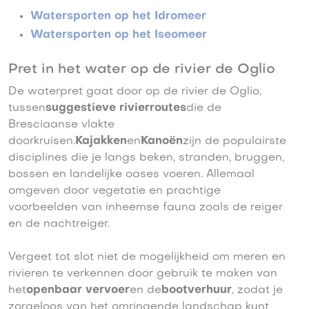
Watersporten op het Idromeer
Watersporten op het Iseomeer
Pret in het water op de rivier de Oglio
De waterpret gaat door op de rivier de Oglio,
tussen
suggestieve rivierroutes
die de
Bresciaanse vlakte
doorkruisen.
Kajakken
en
Kanoën
zijn de populairste
disciplines die je langs beken, stranden, bruggen,
bossen en landelijke oases voeren. Allemaal
omgeven door vegetatie en prachtige
voorbeelden van inheemse fauna zoals de reiger
en de nachtreiger.
Vergeet tot slot niet de mogelijkheid om meren en
rivieren te verkennen door gebruik te maken van
het
openbaar vervoer
en de
bootverhuur
, zodat je
zorgeloos van het omringende landschap kunt