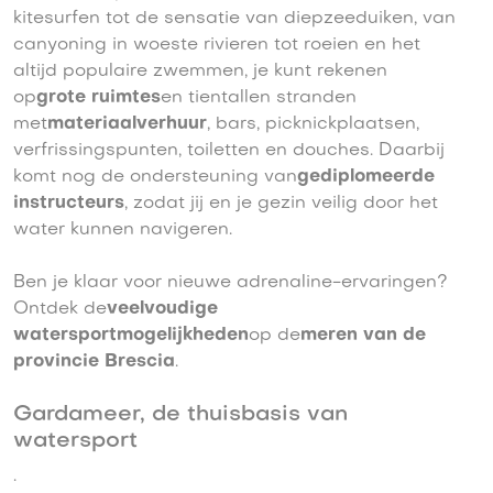
kitesurfen tot de sensatie van diepzeeduiken, van
canyoning in woeste rivieren tot roeien en het
altijd populaire zwemmen, je kunt rekenen
op
grote ruimtes
en tientallen stranden
met
materiaalverhuur
, bars, picknickplaatsen,
verfrissingspunten, toiletten en douches. Daarbij
komt nog de ondersteuning van
gediplomeerde
instructeurs
, zodat jij en je gezin veilig door het
water kunnen navigeren.
Ben je klaar voor nieuwe adrenaline-ervaringen?
Ontdek de
veelvoudige
watersportmogelijkheden
op de
meren van de
provincie Brescia
.
Gardameer, de thuisbasis van
watersport
.