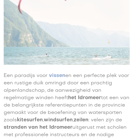
Een paradijs voor
vissen
en een perfecte plek voor
een rustige duik omringd door een prachtig
alpenlandschap, de aanwezigheid van
regelmatige winden heeft
het Idromeer
tot een van
de belangrijkste referentiepunten in de provincie
gemaakt voor de beoefening van watersporten
zoals
kitesurfen
,
windsurfen
,
zeilen
: velen zijn de
stranden van het Idromeer
uitgerust met scholen
met professionele instructeurs en de nodige