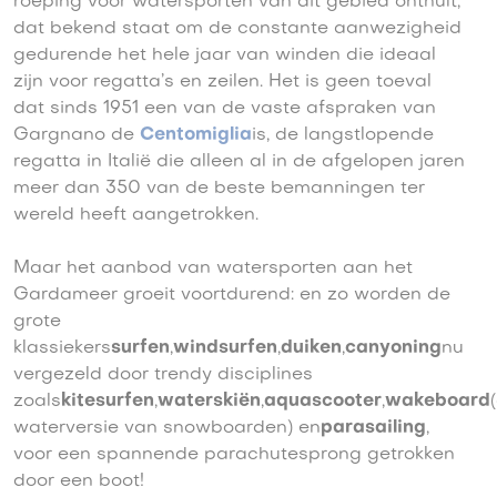
roeping voor watersporten van dit gebied onthult,
dat bekend staat om de constante aanwezigheid
gedurende het hele jaar van winden die ideaal
zijn voor regatta’s en zeilen. Het is geen toeval
dat sinds 1951 een van de vaste afspraken van
Gargnano de
Centomiglia
is, de langstlopende
regatta in Italië die alleen al in de afgelopen jaren
meer dan 350 van de beste bemanningen ter
wereld heeft aangetrokken.
Maar het aanbod van watersporten aan het
Gardameer groeit voortdurend: en zo worden de
grote
klassiekers
surfen
,
windsurfen
,
duiken
,
canyoning
nu
vergezeld door trendy disciplines
zoals
kitesurfen
,
waterskiën
,
aquascooter
,
wakeboard
waterversie van snowboarden) en
parasailing
,
voor een spannende parachutesprong getrokken
door een boot!