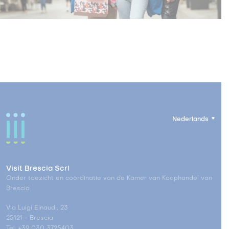
Nederlands
Visit Brescia Scrl
Onder toezicht en coördinatie van de Kamer van Koophandel van
Brescia
Via Luigi Einaudi, 23
25121 - Brescia
Tel. +39 030 3725403