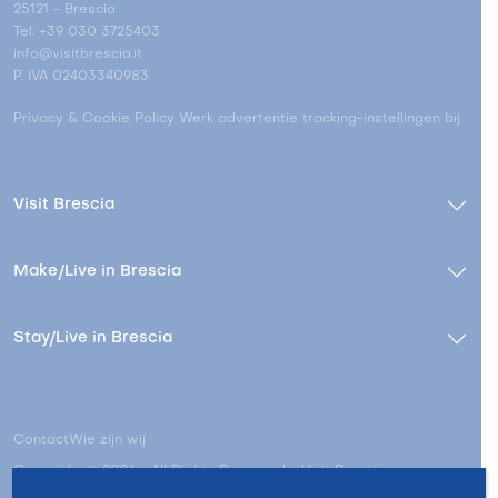
25121 - Brescia
Tel. +39 030 3725403
info@visitbrescia.it
P. IVA 02403340983
Privacy & Cookie Policy
Werk advertentie tracking-instellingen bij
Visit Brescia
Make/Live in Brescia
Stay/Live in Brescia
Contact
Wie zijn wij
Copyright © 2026 - All Rights Reserved - Visit Brescia