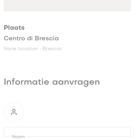
Plaats
Centro di Brescia
Varie location • Brescia
Informatie aanvragen
Informatie
aanvragen
Naam