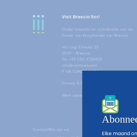
Visit Brescia Scrl
Onder toezicht en coördinatie van de
Kamer van Koophandel van Brescia
Via Luigi Einaudi, 23
25121 - Brescia
Tel. +39 030 3725403
info@visitbrescia.it
P. IVA 02403340983
Privacy & Cookie Policy
Werk advertentie tracking-instellingen b
Abonneer
Contact
Wie zijn wij
Elke maand ont