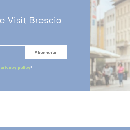
 Visit Brescia
a
privacy policy
*