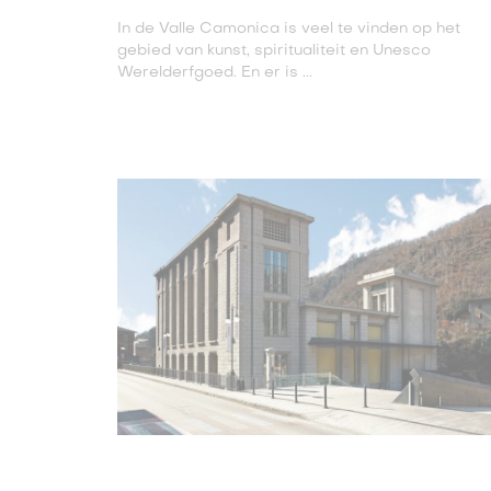
In de Valle Camonica is veel te vinden op het
gebied van kunst, spiritualiteit en Unesco
Werelderfgoed. En er is ...