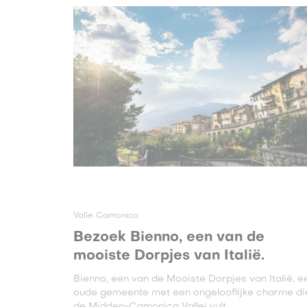
Valle Camonica
Bezoek Bienno, een van de
mooiste Dorpjes van Italië.
Bienno, een van de Mooiste Dorpjes van Italië, e
oude gemeente met een ongelooflijke charme di
de Midden-Camonica Vallei vult ...