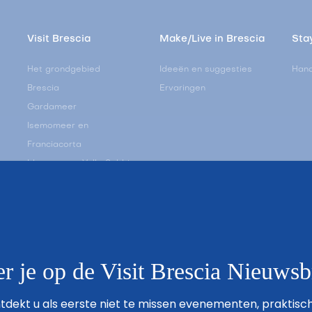
Visit Brescia
Make/Live in Brescia
Stay
Het grondgebied
Ideeën en suggesties
Hand
Brescia
Ervaringen
Gardameer
Isemomeer en
Franciacorta
Idromeer en Valle Sabbia
Valle Camonica
Valle Trompia
ij
De Vlakte van Brescia
 je op de Visit Brescia Nieuwsb
dekt u als eerste niet te missen evenementen, praktisch