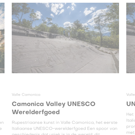
Valle Camonica
Vall
Camonica Valley UNESCO
UN
Werelderfgoed
Het 
Ital
en
Rupestriaanse kunst in Valle Camonica, het eerste
pro
e
Italiaanse UNESCO-werelderfgoed Een spoor van
met .
geschiedenis dat uniek is in de wereld: dit ...