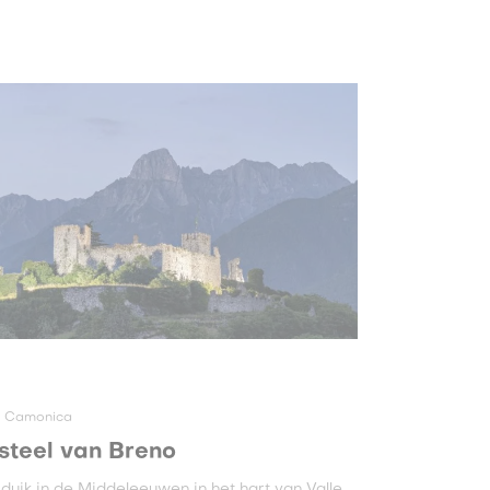
e Camonica
steel van Breno
duik in de Middeleeuwen in het hart van Valle