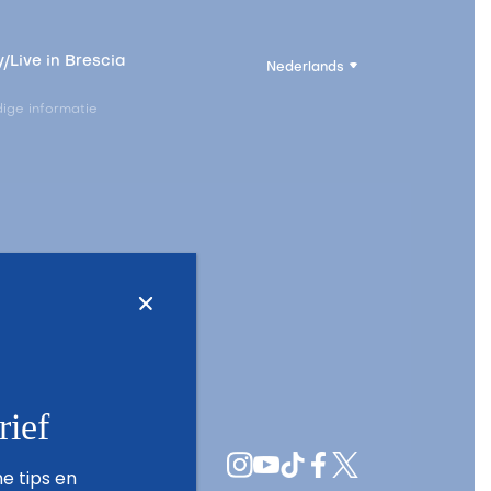
/Live in Brescia
Nederlands
ige informatie
rief
e tips en