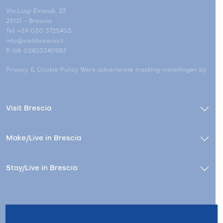
Via Luigi Einaudi, 23
25121 - Brescia
Tel. +39 030 3725403
info@visitbrescia.it
P. IVA 02403340983
Privacy & Cookie Policy
Werk advertentie tracking-instellingen bij
Visit Brescia
Make/Live in Brescia
Stay/Live in Brescia
Contact
Wie zijn wij