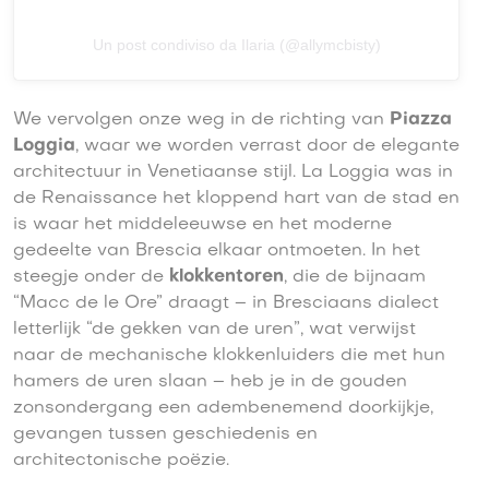
Un post condiviso da Ilaria (@allymcbisty)
We vervolgen onze weg in de richting van
Piazza
Loggia
, waar we worden verrast door de elegante
architectuur in Venetiaanse stijl. La Loggia was in
de Renaissance het kloppend hart van de stad en
is waar het middeleeuwse en het moderne
gedeelte van Brescia elkaar ontmoeten. In het
steegje onder de
klokkentoren
, die de bijnaam
“Macc de le Ore” draagt – in Bresciaans dialect
letterlijk “de gekken van de uren”, wat verwijst
naar de mechanische klokkenluiders die met hun
hamers de uren slaan – heb je in de gouden
zonsondergang een adembenemend doorkijkje,
gevangen tussen geschiedenis en
architectonische poëzie.