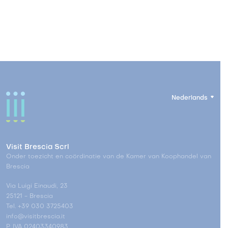
Nederlands
Visit Brescia Scrl
Onder toezicht en coördinatie van de Kamer van Koophandel van
Brescia
Via Luigi Einaudi, 23
25121 - Brescia
Tel. +39 030 3725403
info@visitbrescia.it
P. IVA 02403340983