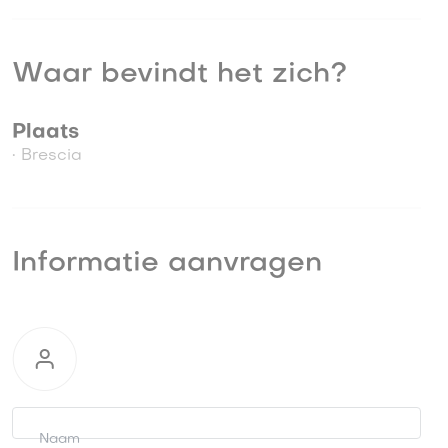
Waar bevindt het zich?
Plaats
• Brescia
Informatie aanvragen
Informatie
aanvragen
Naam