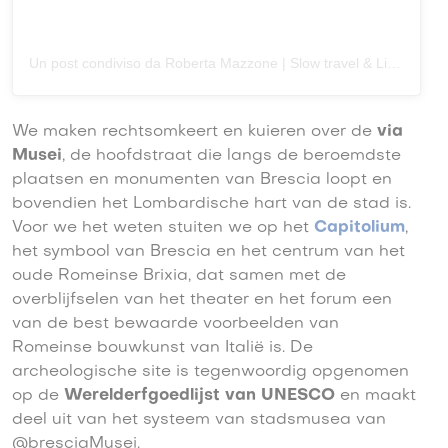
Un post condiviso da Roberta Mazzone | Slow travel & Lifestyle (@_lagiuditta)
We maken rechtsomkeert en kuieren over de
via
Musei
, de hoofdstraat die langs de beroemdste
plaatsen en monumenten van Brescia loopt en
bovendien het Lombardische hart van de stad is.
Voor we het weten stuiten we op het
Capitolium
,
het symbool van Brescia en het centrum van het
oude Romeinse Brixia, dat samen met de
overblijfselen van het theater en het forum een
van de best bewaarde voorbeelden van
Romeinse bouwkunst van Italië is. De
archeologische site is tegenwoordig opgenomen
op de
Werelderfgoedlijst van UNESCO
en maakt
deel uit van het systeem van stadsmusea van
@bresciaMusei.