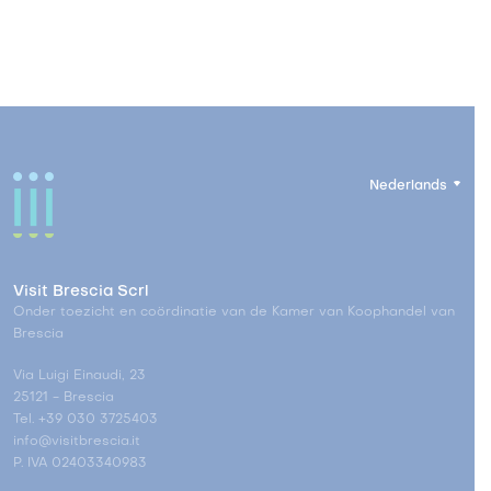
Nederlands
Visit Brescia Scrl
Onder toezicht en coördinatie van de Kamer van Koophandel van
Brescia
Via Luigi Einaudi, 23
25121 - Brescia
Tel. +39 030 3725403
info@visitbrescia.it
P. IVA 02403340983