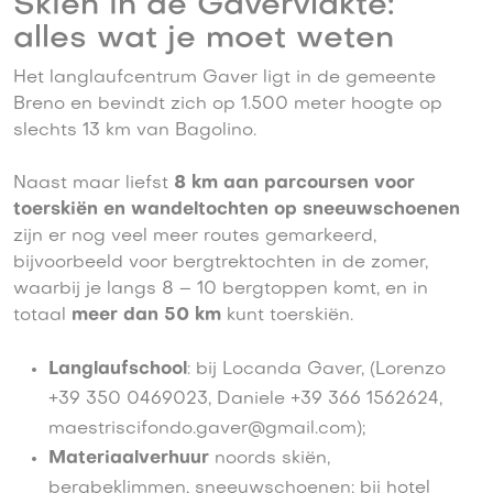
Skiën in de Gavervlakte:
alles wat je moet weten
Het langlaufcentrum Gaver ligt in de gemeente
Breno en bevindt zich op 1.500 meter hoogte op
slechts 13 km van Bagolino.
Naast maar liefst
8 km aan parcoursen voor
toerskiën en wandeltochten op sneeuwschoenen
zijn er nog veel meer routes gemarkeerd,
bijvoorbeeld voor bergtrektochten in de zomer,
waarbij je langs 8 – 10 bergtoppen komt, en in
totaal
meer dan
50 km
kunt toerskiën.
Langlaufschool
: bij Locanda Gaver, (Lorenzo
+39 350 0469023, Daniele +39 366 1562624,
maestriscifondo.gaver@gmail.com);
Materiaalverhuur
noords skiën,
bergbeklimmen, sneeuwschoenen: bij hotel