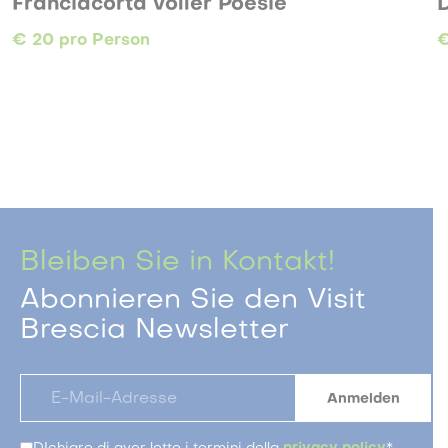
 voller Poesie
Dolce Vita am
n
€ 25 pro Person
Bleiben Sie in Kontakt!
Abonnieren Sie den Visit
Brescia Newsletter