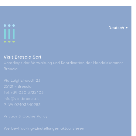
Deutsch
Visit Brescia Scrl
Unterliegt der Verwaltung und Koordination der Handelskammer
Brescia
Via Luigi Einaudi, 23
25121 - Brescia
Tel. +39 030 3725403
info@visitbrescia.it
P. IVA 02403340983
Privacy & Cookie Policy
Werbe-Tracking-Einstellungen aktualisieren