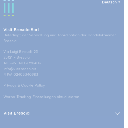
Deutsch
Visit Brescia Scrl
Unterliegt der Verwaltung und Koordination der Handelskammer
Brescia
Via Luigi Einaudi, 23
25121 - Brescia
Tel. +39 030 3725403
info@visitbrescia.it
P. IVA 02403340983
Privacy & Cookie Policy
Werbe-Tracking-Einstellungen aktualisieren
Visit Brescia