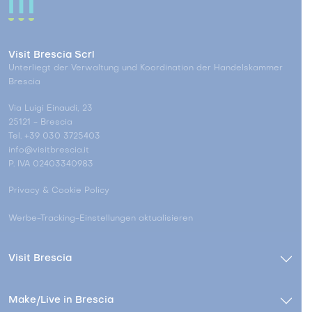
Visit Brescia Scrl
Unterliegt der Verwaltung und Koordination der Handelskammer
Brescia
Via Luigi Einaudi, 23
25121 - Brescia
Tel. +39 030 3725403
info@visitbrescia.it
P. IVA 02403340983
Privacy & Cookie Policy
Werbe-Tracking-Einstellungen aktualisieren
Visit Brescia
Make/Live in Brescia