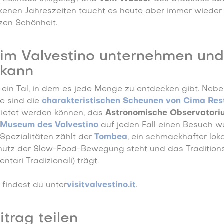
enen Jahreszeiten taucht es heute aber immer wieder 
nzen Schönheit.
m Valvestino unternehmen und
 kann
t ein Tal, in dem es jede Menge zu entdecken gibt. Neb
e sind die
charakteristischen Scheunen von Cima Res
etet werden können, das
Astronomische Observator
 Museum des Valvestino
auf jeden Fall einen Besuch w
pezialitäten zählt der
Tombea
, ein schmackhafter loka
hutz der Slow-Food-Bewegung steht und das Tradition
ntari Tradizionali) trägt.
 findest du unter
visitvalvestino.it
.
trag teilen