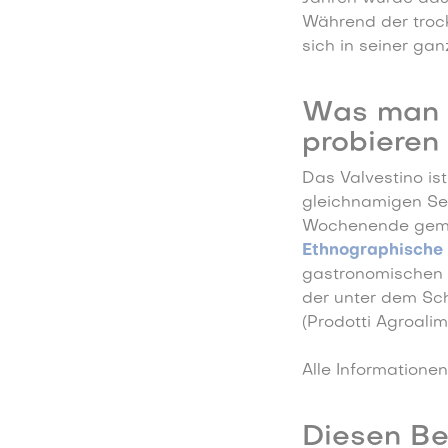
Während der trock
sich in seiner ga
Was man i
probieren
Das Valvestino is
gleichnamigen Se
Wochenende gemi
Ethnographische
gastronomischen S
der unter dem Sc
(Prodotti Agroalime
Alle Informationen
Diesen Bei