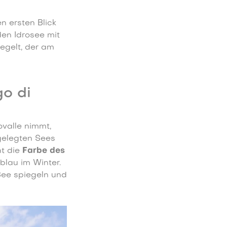
en ersten Blick
 den Idrosee mit
egelt, der am
o di
ovalle nimmt,
gelegten Sees
ht die
Farbe des
lau im Winter.
See spiegeln und