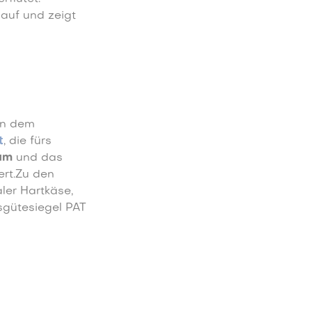
auf und zeigt
en dem
t
, die fürs
ium
und das
ert.Zu den
ler Hartkäse,
sgütesiegel PAT