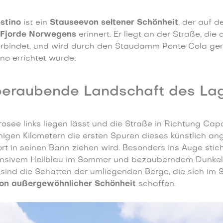
estino
ist ein
Stausee
von seltener Schönheit
, der auf d
 Fjorde Norwegens
erinnert. Er liegt an der Straße, die
bindet, und wird durch den Staudamm Ponte Cola ger
o errichtet wurde.
eraubende Landschaft des Lag
o
see links liegen lässt und die Straße in Richtung Cap
gen Kilometern die ersten Spuren dieses künstlich an
ort in seinen Bann ziehen wird. Besonders ins Auge stic
tensivem Hellblau im Sommer und bezauberndem Dunkelb
 sind die Schatten der umliegenden Berge, die sich im 
von außergewöhnlicher Schönheit
schaffen.