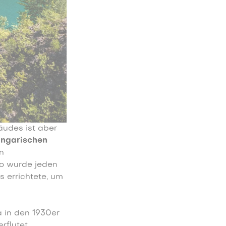
äudes ist aber
ungarischen
n
no wurde jeden
 errichtete, um
a in den 1930er
flutet.