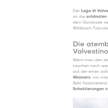
Der
Lago di Valv
an die
schönsten
dem Gardasee ver
Wildbach Toscolan
Die atemb
Valvestin
Wenn man den Idro
tauchen nach weni
auf, der einen sof
Wassers
, von in
Sehr faszinierend
Schattierungen 