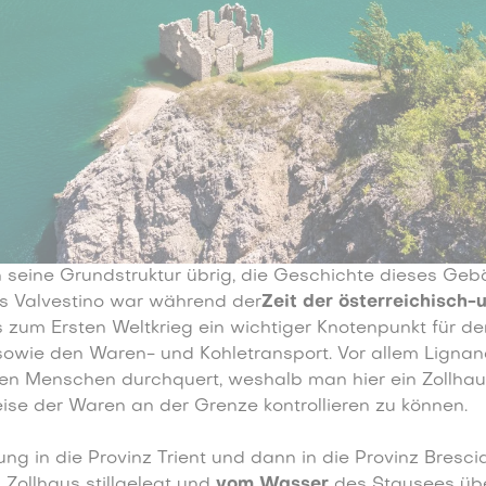
h seine Grundstruktur übrig, die Geschichte dieses Geb
Das Valvestino war während der
Zeit der österreichisch-
s zum Ersten Weltkrieg ein wichtiger Knotenpunkt für de
sowie den Waren- und Kohletransport. Vor allem Ligna
en Menschen durchquert, weshalb man hier ein Zollhaus
eise der Waren an der Grenze kontrollieren zu können.
ung in die Provinz Trient und dann in die Provinz Bresci
Zollhaus stillgelegt und
vom Wasser
des Stausees über