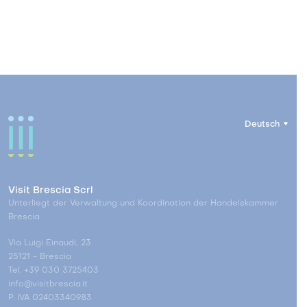
Deutsch
Visit Brescia Scrl
Unterliegt der Verwaltung und Koordination der Handelskammer
Brescia
Via Luigi Einaudi, 23
25121 - Brescia
Tel. +39 030 3725403
info@visitbrescia.it
P. IVA 02403340983