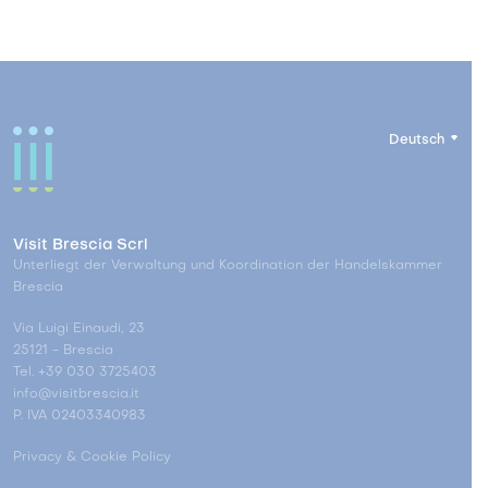
Deutsch
Visit Brescia Scrl
Unterliegt der Verwaltung und Koordination der Handelskammer
Brescia
Via Luigi Einaudi, 23
25121 - Brescia
Tel. +39 030 3725403
info@visitbrescia.it
P. IVA 02403340983
Privacy & Cookie Policy