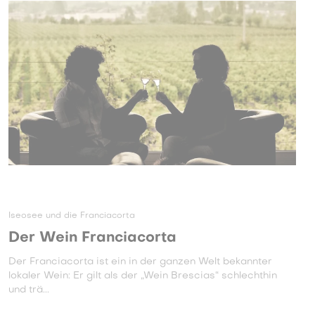
Iseosee und die Franciacorta
Der Wein Franciacorta
Der Franciacorta ist ein in der ganzen Welt bekannter
lokaler Wein: Er gilt als der „Wein Brescias“ schlechthin
und trä...