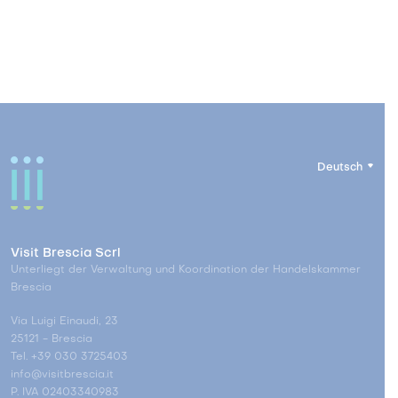
Deutsch
Visit Brescia Scrl
Unterliegt der Verwaltung und Koordination der Handelskammer
Brescia
Via Luigi Einaudi, 23
25121 - Brescia
Tel. +39 030 3725403
info@visitbrescia.it
P. IVA 02403340983