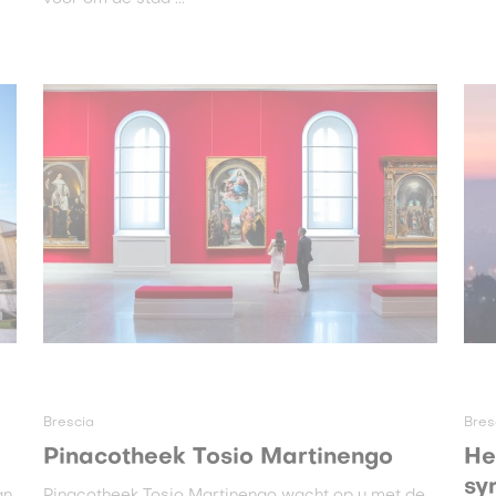
Brescia
Bres
Pinacotheek Tosio Martinengo
He
sy
an
Pinacotheek Tosio Martinengo wacht op u met de