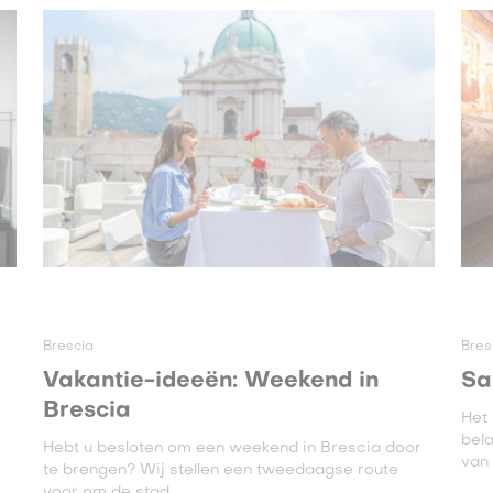
Brescia
Bres
Vakantie-ideeën: Weekend in
Sa
Brescia
Het
bela
Hebt u besloten om een weekend in Brescia door
van 
te brengen? Wij stellen een tweedaagse route
voor om de stad ...