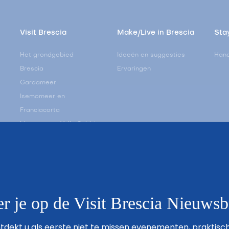
Visit Brescia
Make/Live in Brescia
Stay
Het grondgebied
Ideeën en suggesties
Hand
Brescia
Ervaringen
Gardameer
Isemomeer en
Franciacorta
Idromeer en Valle Sabbia
Valle Camonica
Valle Trompia
ij
De Vlakte van Brescia
 je op de Visit Brescia Nieuwsb
dekt u als eerste niet te missen evenementen, praktisch