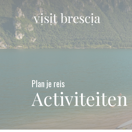
Vai
al
contenuto
principale
Visit Brescia
Plan je reis
Activiteiten