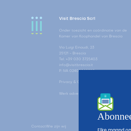
Visit Brescia Scrl
Onder toezicht en coördinatie van de
Kamer van Koophandel van Brescia
Via Luigi Einaudi, 23
25121 - Brescia
Tel. +39 030 3725403
info@visitbrescia.it
P. IVA 02403340983
Privacy & Cookie Policy
Werk advertentie tracking-instellingen b
Abonneer
Contact
Wie zijn wij
Elke maand ont