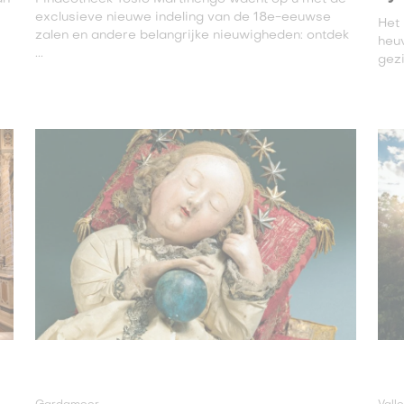
exclusieve nieuwe indeling van de 18e-eeuwse
Het 
zalen en andere belangrijke nieuwigheden: ontdek
heuv
...
gezi