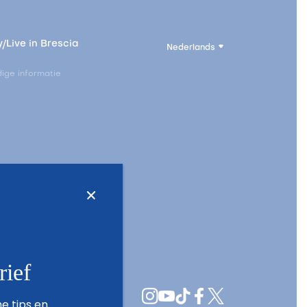
/Live in Brescia
Nederlands
ige informatie
rief
e tips en