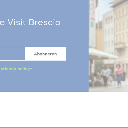
 Visit Brescia
a
privacy policy
*