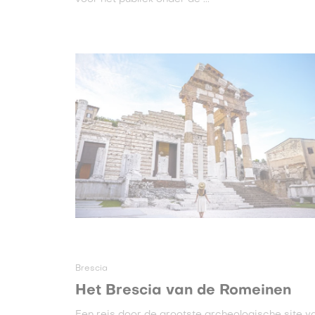
Brescia
Het Brescia van de Romeinen
Een reis door de grootste archeologische site v