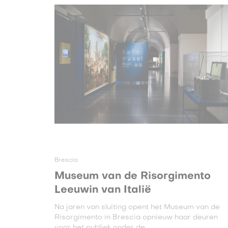
Brescia
Museum van de Risorgimento
Leeuwin van Italië
Na jaren van sluiting opent het Museum van de
Risorgimento in Brescia opnieuw haar deuren
voor het publiek onder de ...