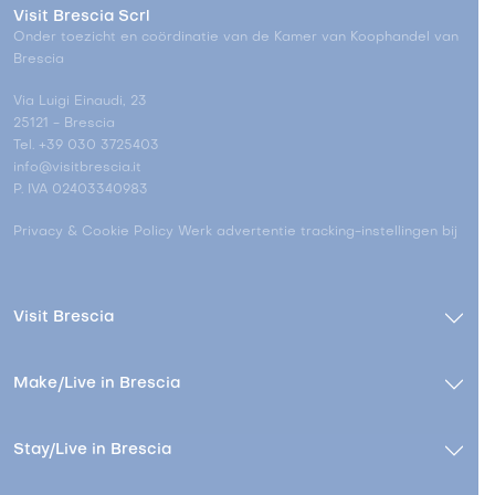
Visit Brescia Scrl
Onder toezicht en coördinatie van de Kamer van Koophandel van
Brescia
Via Luigi Einaudi, 23
25121 - Brescia
Tel. +39 030 3725403
info@visitbrescia.it
P. IVA 02403340983
Privacy & Cookie Policy
Werk advertentie tracking-instellingen bij
Visit Brescia
Make/Live in Brescia
Stay/Live in Brescia