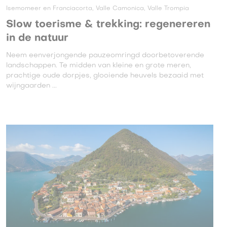
Isemomeer en Franciacorta, Valle Camonica, Valle Trompia
Slow toerisme & trekking: regenereren
in de natuur
Neem eenverjongende pauzeomringd doorbetoverende
landschappen. Te midden van kleine en grote meren,
prachtige oude dorpjes, glooiende heuvels bezaaid met
wijngaarden ...