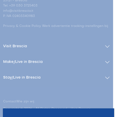
25121 - Brescia
Tel. +39 030 3725403
info@visitbrescia.it
P. IVA 02403340983
Privacy & Cookie Policy
Werk advertentie tracking-instellingen bij
Visit Brescia
Make/Live in Brescia
Stay/Live in Brescia
Contact
Wie zijn wij
Copyright © 2026 - All Rights Reserved - Visit Brescia