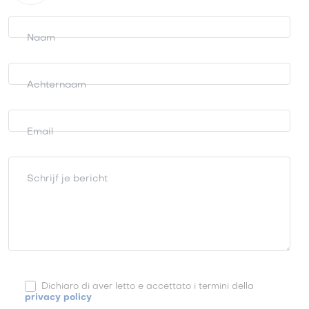
Informatie
aanvragen
Naam
Achternaam
Email
Schrijf je bericht
Dichiaro di aver letto e accettato i termini della
privacy policy