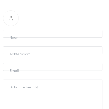
Informatie
aanvragen
Naam
Achternaam
Email
Schrijf je bericht