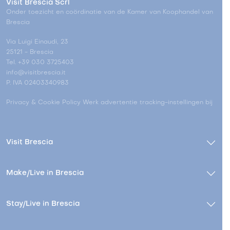
Visit Brescia Scrl
Onder toezicht en coördinatie van de Kamer van Koophandel van
Brescia
Via Luigi Einaudi, 23
25121 - Brescia
Tel. +39 030 3725403
info@visitbrescia.it
P. IVA 02403340983
Privacy & Cookie Policy
Werk advertentie tracking-instellingen bij
Visit Brescia
Make/Live in Brescia
Stay/Live in Brescia