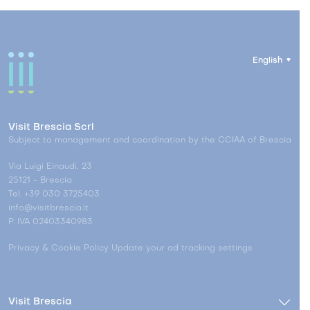
English
Visit Brescia Scrl
Subject to management and coordination by the CCIAA of Brescia
Via Luigi Einaudi, 23
25121 - Brescia
Tel. +39 030 3725403
info@visitbrescia.it
P. IVA 02403340983
Privacy & Cookie Policy
Update your ad tracking settings
Visit Brescia