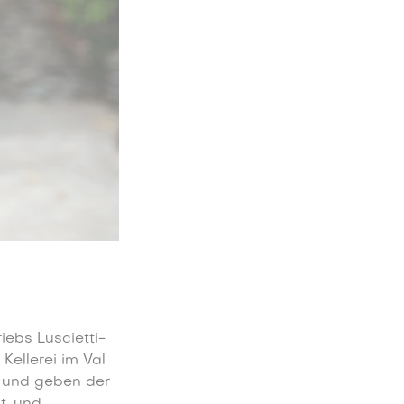
ebs Luscietti-
Kellerei im Val
 und geben der
t, und