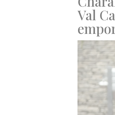
Charak
Val C
empor