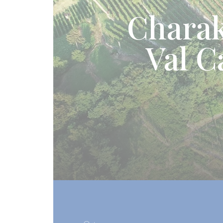
Charak
Val C