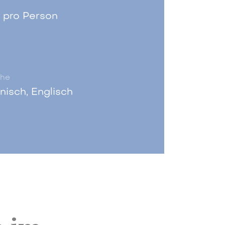
 pro Person
he
enisch, Englisch