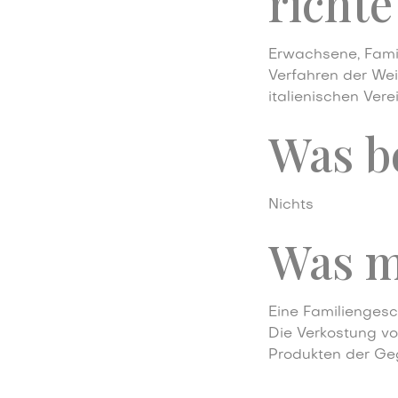
richte
Erwachsene, Famil
Verfahren der Wein
italienischen Ver
Was b
Nichts
Was m
Eine Familiengesc
Die Verkostung v
Produkten der Ge