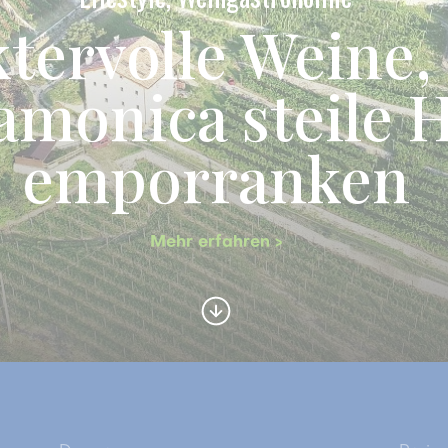
tervolle Weine,
amonica steile 
emporranken
Mehr erfahren >