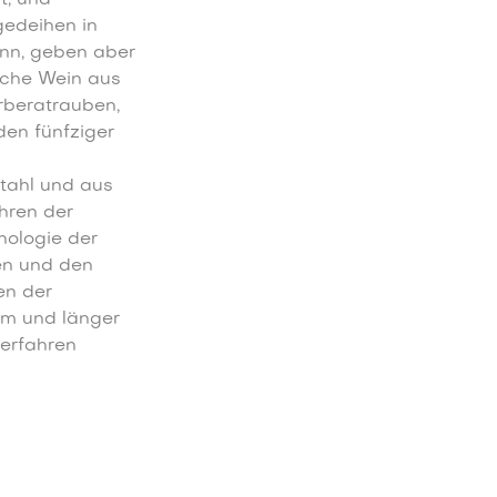
gedeihen in
nn, geben aber
sche Wein aus
arberatrauben,
den fünfziger
Stahl und aus
hren der
nologie der
en und den
en der
em und länger
erfahren