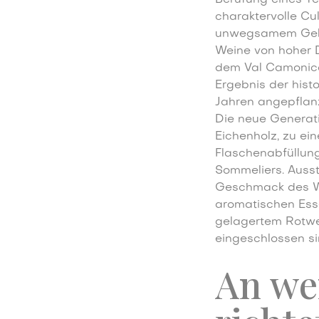
charaktervolle Cu
unwegsamem Gelän
Weine von hoher D
dem Val Camonica:
Ergebnis der histo
Jahren angepflanz
Die neue Generati
Eichenholz, zu ei
Flaschenabfüllung
Sommeliers. Ausst
Geschmack des W
aromatischen Ess
gelagertem Rotwe
eingeschlossen si
An we