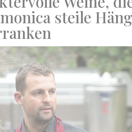
tervolle Weine, di
amonica steile Hän
ranken