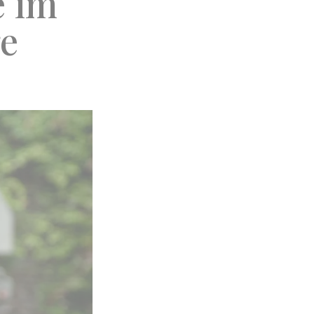
e im
ge