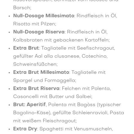
Käsevorspeisen, Schnitzel vom Iseosee und
Barsch;
Null-Dosage Millesimato
: Rindfleisch in Öl,
Risotto mit Pilzen;
Null-Dosage Riserva
: Rindfleisch in Öl,
Kalbsbraten mit gebackenen Kartoffeln;
Extra Brut
: Tagliatelle mit Seefischragout,
gefüllter Aal alla clusanese, Cotechino,
Schweinsfüßchen;
Extra Brut Millesimato
: Tagliatelle mit
Spargel und Formaggella;
Extra Brut Riserva
: Felchen mit Polenta,
Casoncelli mit Butter und Salbei;
Brut: Aperitif
, Polenta mit Bagòss (typischer
Bagolino-Käse), gefüllte Schleienravioli, Pasta
mit weißem Fleischragout;
Extra Dry
: Spaghetti mit Venusmuscheln,