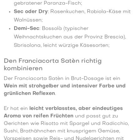
gebratener Paranza-Fisch;
Sec oder Dry
: Rosenkuchen, Robiola-Käse mit
Walnüssen;
Demi-Sec
: Bossolà (typischer
Weihnachtskuchen aus der Provinz Brescia),
Sbrisolona, leicht würzige Käsesorten;
Den Franciacorta Satèn richtig
kombinieren
Der Franciacorta Satèn in Brut-Dosage ist ein
Wein mit strohgelber und intensiver Farbe und
grünlichen Reflexen
.
Er hat ein
leicht verblasstes, aber eindeutiges
Aroma von reifen Früchten
und passt gut zu
Gerichten wie Risotto mit Spargel und Radicchio,
Sushi, Brathähnchen mit knusprigem Gemüse,
Vorspeisen sowie Reis- und Nudelgerichten mit