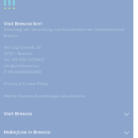
Visit Brescia Scrl
Unterliegt der Verwaltung und Koordination der Handelskammer
Brescia
Via Luigi Einaudi, 23
25121 - Brescia
Tel. +39 030 3725403
info@visitbrescia.it
P. IVA 02403340983
Privacy & Cookie Policy
Werbe-Tracking-Einstellungen aktualisieren
Visit Brescia
Make/Live in Brescia