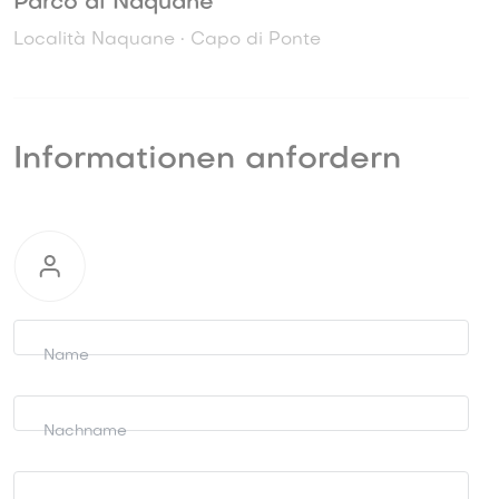
Parco di Naquane
Località Naquane • Capo di Ponte
Informationen anfordern
Informationen
anfordern
Name
Nachname