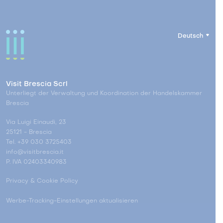
Deutsch
Visit Brescia Scrl
Unterliegt der Verwaltung und Koordination der Handelskammer
Brescia
Via Luigi Einaudi, 23
25121 - Brescia
Tel. +39 030 3725403
info@visitbrescia.it
P. IVA 02403340983
Privacy & Cookie Policy
Werbe-Tracking-Einstellungen aktualisieren