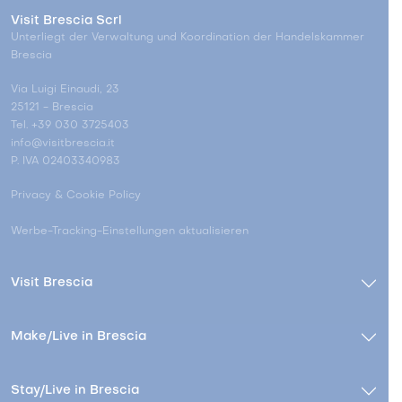
Visit Brescia Scrl
Unterliegt der Verwaltung und Koordination der Handelskammer
Brescia
Via Luigi Einaudi, 23
25121 - Brescia
Tel. +39 030 3725403
info@visitbrescia.it
P. IVA 02403340983
Privacy & Cookie Policy
Werbe-Tracking-Einstellungen aktualisieren
Visit Brescia
Make/Live in Brescia
Stay/Live in Brescia